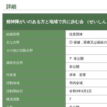
詳細
精神障がいのある方と地域で共に歩む会
（せいしん
組織形態
任意団体
主な分野
① 保健，医療又は福祉
その他の活動分野
〒 非公開
連絡先住所
非公開
代表者
岸本 宏章
活動地域
市内全域
活動開始日
令和3年3月1日
構成員数
7