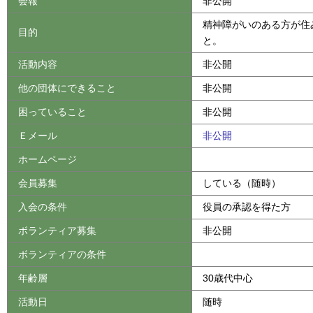
会報
非公開
精神障がいのある方が住
目的
と。
活動内容
非公開
他の団体にできること
非公開
困っていること
非公開
Ｅメール
非公開
ホームページ
会員募集
している（随時）
入会の条件
役員の承認を得た方
ボランティア募集
非公開
ボランティアの条件
年齢層
30歳代中心
活動日
随時